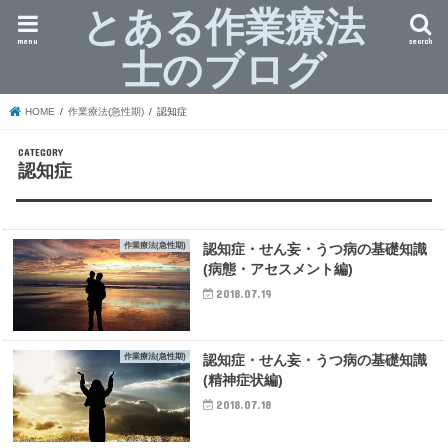
とある作業療法
menu
search
士のブログ
HOME
作業療法(急性期)
認知症
認知症
作業療法(急性期)
認知症・せん妄・うつ病の基礎知識
(病態・アセスメント編)
2018.07.19
作業療法(急性期)
認知症・せん妄・うつ病の基礎知識
(精神症状編)
2018.07.18