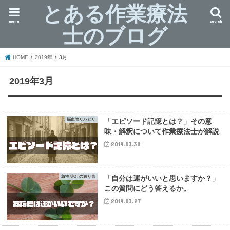
とある作業療法
menu
search
士のブログ
HOME
2019年
3月
2019年3月
脳血管リハビリ
「エピソード記憶とは？」その意
味・解釈について作業療法士が解説
2019.03.30
急性期OTの独り言
「自分は運がいいと思いますか？」
この質問にどう答えるか。
2019.03.27