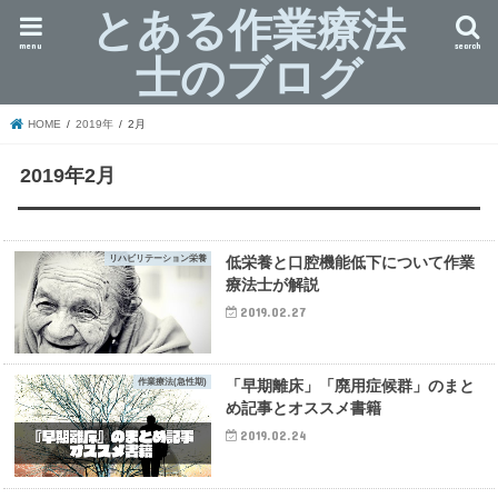
とある作業療法
menu
search
士のブログ
HOME
2019年
2月
2019年2月
リハビリテーション栄養
低栄養と口腔機能低下について作業
療法士が解説
2019.02.27
作業療法(急性期)
「早期離床」「廃用症候群」のまと
め記事とオススメ書籍
2019.02.24