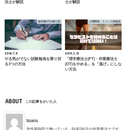
法士が解説
士が解説
急性期OTの独り言
人間関係・ストレス対処法
2018.7.8
2019.3.15
やる気がでない試験勉強を乗り切
「理学療法士(PT)・作業療法士
る3つの方法
(OT)をやめる」を「逃げ」にしな
い方法
ABOUT
この記事をかいた人
toaru
急性期病院で働いている、臨床5年目の作業療法士です。