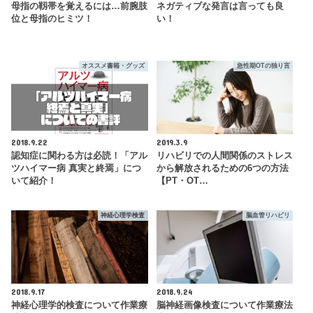
母指の靱帯を覚えるには…前腕肢
ネガティブな発言は言っても良
位と母指のヒミツ！
い！
オススメ書籍・グッズ
急性期OTの独り言
2018.9.22
2019.3.9
認知症に関わる方は必読！「アル
リハビリでの人間関係のストレス
ツハイマー病 真実と終焉」につ
から解放されるための6つの方法
いて紹介！
【PT・OT…
神経心理学検査
脳血管リハビリ
2018.9.17
2018.9.24
神経心理学的検査について作業療
脳神経画像検査について作業療法