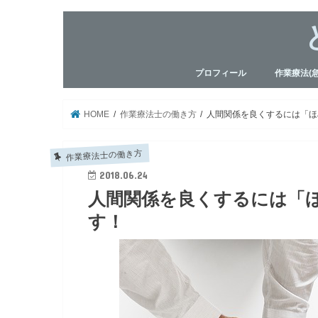
プロフィール
作業療法(
脳血管リハ
呼吸器リハ
運動器リハ
認知症
急性期OT
ADL評価・M
神経心理学
HOME
作業療法士の働き方
人間関係を良くするには「ほ
作業療法士の働き方
2018.06.24
人間関係を良くするには「
す！