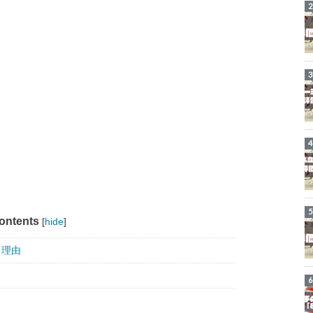
ontents
[
hide
]
る理由