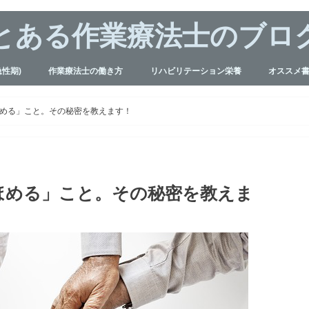
とある作業療法士のブロ
急性期)
作業療法士の働き方
リハビリテーション栄養
オススメ
ビリ
ビリ
ビリ
の独り言
TDLP
検査
人間関係・ストレス対処法
作業療法士の副収入
チーム医療
感染症予防
検査値の読み方
フィジカルアセスメント
呼吸療法認定士
める」こと。その秘密を教えます！
ほめる」こと。その秘密を教えま