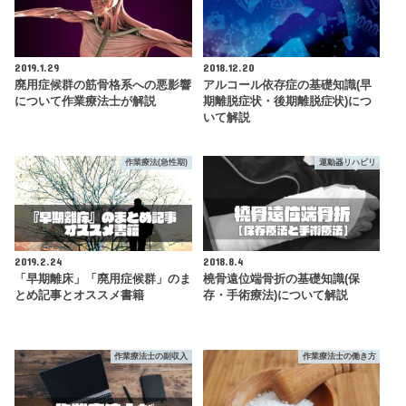
2019.1.29
2018.12.20
廃用症候群の筋骨格系への悪影響
アルコール依存症の基礎知識(早
について作業療法士が解説
期離脱症状・後期離脱症状)につ
いて解説
作業療法(急性期)
運動器リハビリ
2019.2.24
2018.8.4
「早期離床」「廃用症候群」のま
橈骨遠位端骨折の基礎知識(保
とめ記事とオススメ書籍
存・手術療法)について解説
作業療法士の副収入
作業療法士の働き方