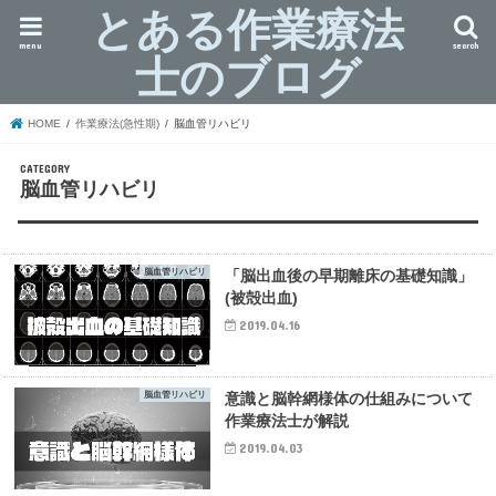
とある作業療法
menu
search
士のブログ
HOME
作業療法(急性期)
脳血管リハビリ
脳血管リハビリ
脳血管リハビリ
「脳出血後の早期離床の基礎知識」
(被殻出血)
2019.04.16
脳血管リハビリ
意識と脳幹網様体の仕組みについて
作業療法士が解説
2019.04.03