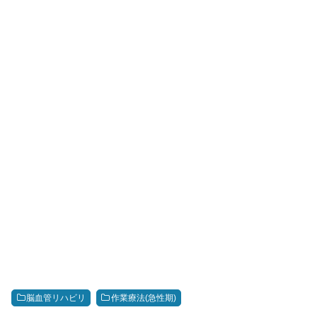
脳血管リハビリ
作業療法(急性期)