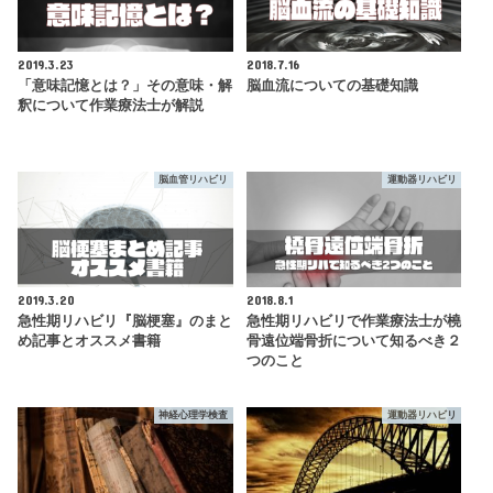
2019.3.23
2018.7.16
「意味記憶とは？」その意味・解
脳血流についての基礎知識
釈について作業療法士が解説
脳血管リハビリ
運動器リハビリ
2019.3.20
2018.8.1
急性期リハビリ『脳梗塞』のまと
急性期リハビリで作業療法士が橈
め記事とオススメ書籍
骨遠位端骨折について知るべき２
つのこと
神経心理学検査
運動器リハビリ