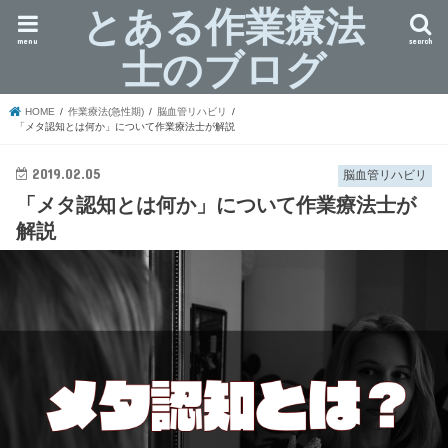
とある作業療法
menu
search
士のブログ
HOME
作業療法(急性期)
脳血管リハビリ
「メタ認知とは何か」について作業療法士が解説
2019.02.05
脳血管リハビリ
「メタ認知とは何か」について作業療法士が
解説