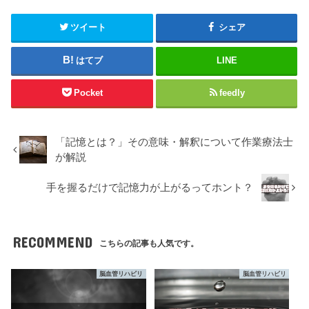
ツイート
シェア
はてブ
LINE
Pocket
feedly
「記憶とは？」その意味・解釈について作業療法士
が解説
手を握るだけで記憶力が上がるってホント？
RECOMMEND
こちらの記事も人気です。
脳血管リハビリ
脳血管リハビリ