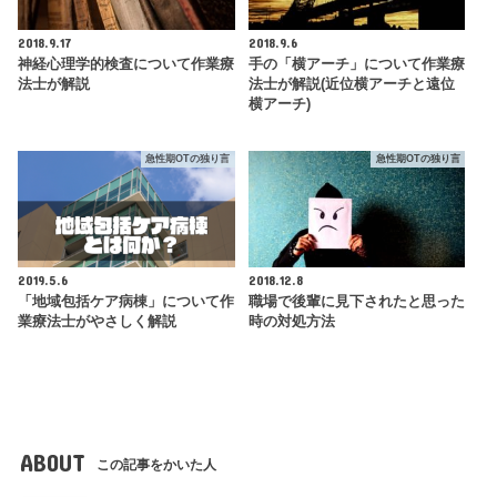
2018.9.17
2018.9.6
神経心理学的検査について作業療
手の「横アーチ」について作業療
法士が解説
法士が解説(近位横アーチと遠位
横アーチ)
急性期OTの独り言
急性期OTの独り言
2019.5.6
2018.12.8
「地域包括ケア病棟」について作
職場で後輩に見下されたと思った
業療法士がやさしく解説
時の対処方法
ABOUT
この記事をかいた人